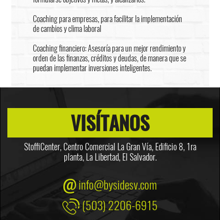
Coaching para empresas, para facilitar la implementación
de cambios y clima laboral
Coaching financiero: Asesoría para un mejor rendimiento y
orden de las finanzas, créditos y deudas, de manera que se
puedan implementar inversiones inteligentes.
VISÍTANOS
StoffiCenter, Centro Comercial La Gran Vía, Edificio 8,
1ra
planta, La Libertad, El Salvador.
info@bysidesv.com
(503) 2206-6915