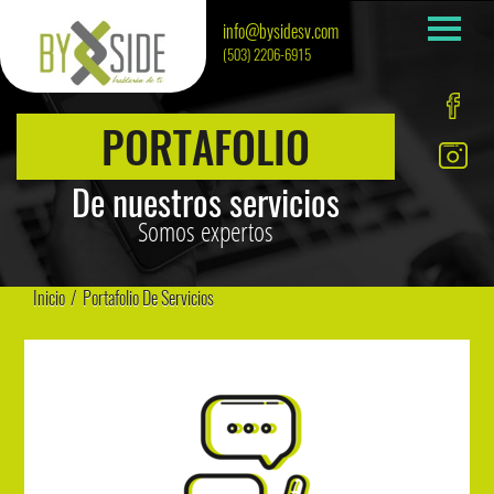
info@bysidesv.com
(503) 2206-6915
PORTAFOLIO
De nuestros servicios
Somos expertos
Inicio
/
Portafolio De Servicios