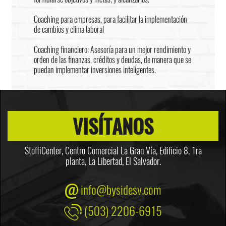
Coaching para empresas, para facilitar la implementación
de cambios y clima laboral
Coaching financiero: Asesoría para un mejor rendimiento y
orden de las finanzas, créditos y deudas, de manera que se
puedan implementar inversiones inteligentes.
VISÍTANOS
StoffiCenter, Centro Comercial La Gran Vía, Edificio 8,
1ra
planta, La Libertad, El Salvador.
info@bysidesv.com
(503) 2206-6915