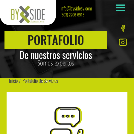
info@bysidesv.com
(503) 2206-6915
PORTAFOLIO
De nuestros servicios
Somos expertos
Inicio
/
Portafolio De Servicios