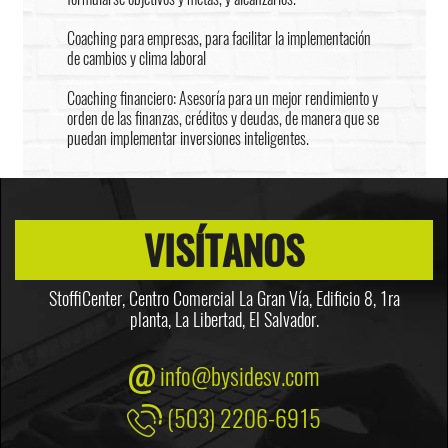
Coaching para empresas, para facilitar la implementación
de cambios y clima laboral
Coaching financiero: Asesoría para un mejor rendimiento y
orden de las finanzas, créditos y deudas, de manera que se
puedan implementar inversiones inteligentes.
VISÍTANOS
StoffiCenter, Centro Comercial La Gran Vía, Edificio 8,
1ra
planta, La Libertad, El Salvador.
info@bysidesv.com
(503) 2206-6915