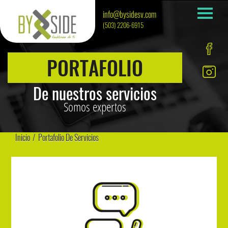
info@bysidesv.com
(503) 2206-6915
PORTAFOLIO
De nuestros servicios
Somos expertos
Inicio
/
Portafolio De Servicios