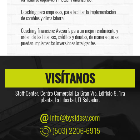
Coaching para empresas, para facilitar la implementación
de cambios y clima laboral
Coaching financiero: Asesoría para un mejor rendimiento y
orden de las finanzas, créditos y deudas, de manera que se
puedan implementar inversiones inteligentes.
VISÍTANOS
StoffiCenter, Centro Comercial La Gran Vía, Edificio 8,
1ra
planta, La Libertad, El Salvador.
info@bysidesv.com
(503) 2206-6915