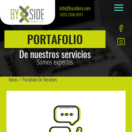
info@bysidesv.com
(503) 2206-6915
PORTAFOLIO
De nuestros servicios
Somos expertos
Inicio
/
Portafolio De Servicios