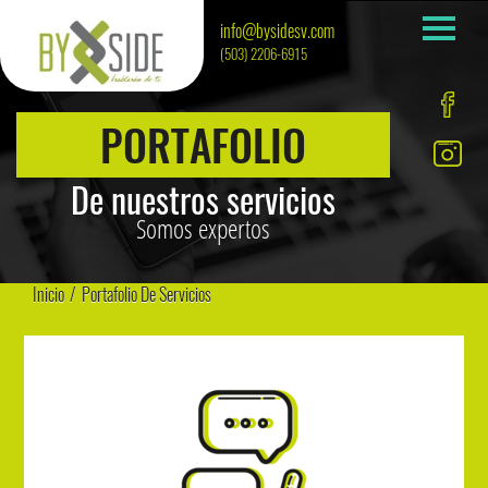
info@bysidesv.com
(503) 2206-6915
PORTAFOLIO
De nuestros servicios
Somos expertos
Inicio
/
Portafolio De Servicios