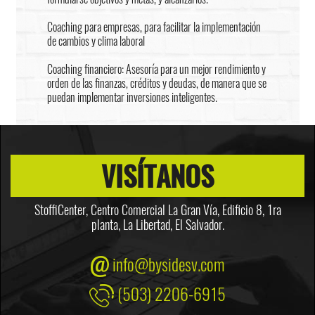
Coaching para empresas, para facilitar la implementación
de cambios y clima laboral
Coaching financiero: Asesoría para un mejor rendimiento y
orden de las finanzas, créditos y deudas, de manera que se
puedan implementar inversiones inteligentes.
VISÍTANOS
StoffiCenter, Centro Comercial La Gran Vía, Edificio 8,
1ra
planta, La Libertad, El Salvador.
info@bysidesv.com
(503) 2206-6915