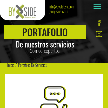
info@bysidesv.com
(503) 2206-6915
PORTAFOLIO
De nuestros servicios
Somos expertos
Inicio
/
Portafolio De Servicios