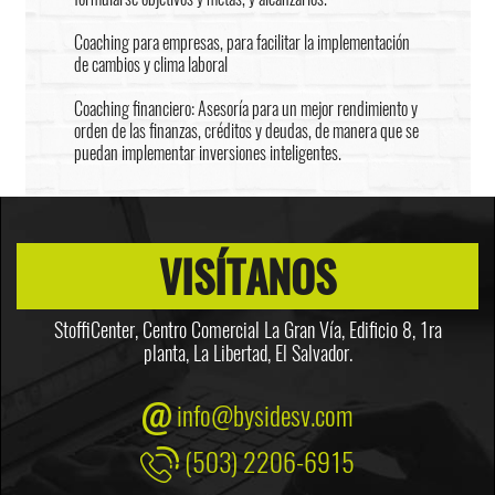
Coaching para empresas, para facilitar la implementación
de cambios y clima laboral
Coaching financiero: Asesoría para un mejor rendimiento y
orden de las finanzas, créditos y deudas, de manera que se
puedan implementar inversiones inteligentes.
VISÍTANOS
StoffiCenter, Centro Comercial La Gran Vía, Edificio 8,
1ra
planta, La Libertad, El Salvador.
info@bysidesv.com
(503) 2206-6915