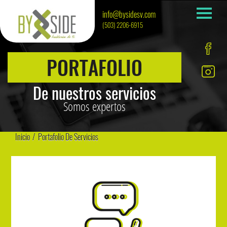
info@bysidesv.com
(503) 2206-6915
PORTAFOLIO
De nuestros servicios
Somos expertos
Inicio
/
Portafolio De Servicios