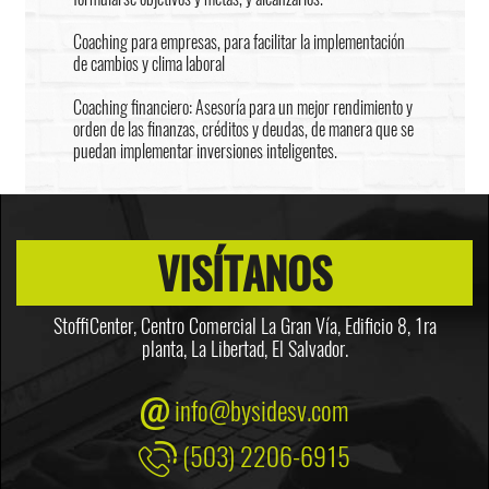
Coaching para empresas, para facilitar la implementación
de cambios y clima laboral
Coaching financiero: Asesoría para un mejor rendimiento y
orden de las finanzas, créditos y deudas, de manera que se
puedan implementar inversiones inteligentes.
VISÍTANOS
StoffiCenter, Centro Comercial La Gran Vía, Edificio 8,
1ra
planta, La Libertad, El Salvador.
info@bysidesv.com
(503) 2206-6915