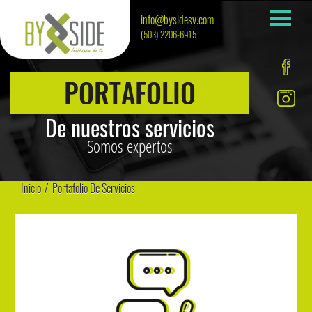
info@bysidesv.com
(503) 2206-6915
PORTAFOLIO
De nuestros servicios
Somos expertos
Inicio
/
Portafolio De Servicios