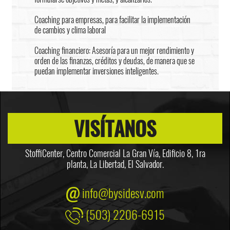
Coaching para empresas, para facilitar la implementación
de cambios y clima laboral
Coaching financiero: Asesoría para un mejor rendimiento y
orden de las finanzas, créditos y deudas, de manera que se
puedan implementar inversiones inteligentes.
VISÍTANOS
StoffiCenter, Centro Comercial La Gran Vía, Edificio 8,
1ra
planta, La Libertad, El Salvador.
info@bysidesv.com
(503) 2206-6915