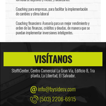
Coaching para empresas, para facilitar la implementación
de cambios y clima laboral
Coaching financiero: Asesoría para un mejor rendimiento y
orden de las finanzas, créditos y deudas, de manera que se
puedan implementar inversiones inteligentes.
VISÍTANOS
StoffiCenter, Centro Comercial La Gran Vía, Edificio 8,
1ra
planta, La Libertad, El Salvador.
info@bysidesv.com
(503) 2206-6915