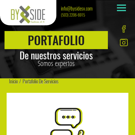
info@bysidesv.com
(503) 2206-6915
PORTAFOLIO
De nuestros servicios
Somos expertos
Inicio
/
Portafolio De Servicios